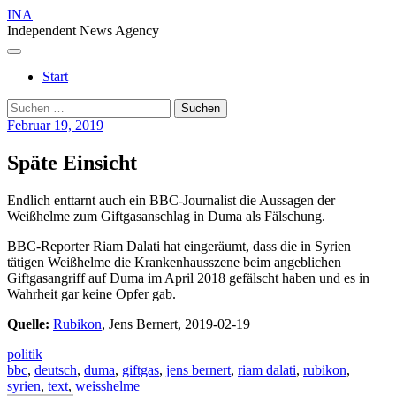
Skip
INA
to
Independent News Agency
content
Menu
Start
Suchen
nach:
Februar 19, 2019
Späte Einsicht
Endlich enttarnt auch ein BBC-Journalist die Aussagen der
Weißhelme zum Giftgasanschlag in Duma als Fälschung.
BBC-Reporter Riam Dalati hat eingeräumt, dass die in Syrien
tätigen Weißhelme die Krankenhausszene beim angeblichen
Giftgasangriff auf Duma im April 2018 gefälscht haben und es in
Wahrheit gar keine Opfer gab.
Quelle:
Rubikon
, Jens Bernert, 2019-02-19
politik
bbc
,
deutsch
,
duma
,
giftgas
,
jens bernert
,
riam dalati
,
rubikon
,
syrien
,
text
,
weisshelme