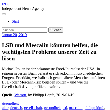
Skip
INA
to
Independent News Agency
content
Menu
Start
Suchen
nach:
Januar 20, 2019
LSD und Mescalin könnten helfen, die
wichtigsten Probleme unserer Zeit zu
lösen
Michael Pollan ist der bekannteste Food-Journalist der USA. In
seinem neuesten Buch befasst er sich jedoch mit psychedelischen
Drogen. Er erklärt, weshalb sich gerade ältere Menschen auf einen
LSD- oder Mescalin-Trip begeben sollten – und wie die
Gesellschaft davon profitieren würde.
Quelle
:
Watson
, by Philipp Löpfe, 2019-01-19
gesundheit
alter
,
deutsch
,
gesellschaft
,
gesundheit
,
lsd
,
mascalin
,
philipp löpfe
,